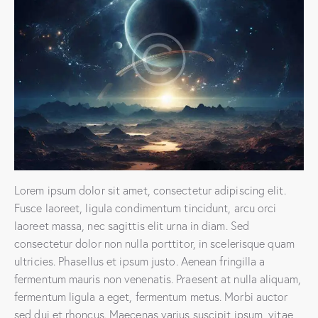
Lorem ipsum dolor sit amet, consectetur adipiscing elit.
Fusce laoreet, ligula condimentum tincidunt, arcu orci
laoreet massa, nec sagittis elit urna in diam. Sed
consectetur dolor non nulla porttitor, in scelerisque quam
ultricies. Phasellus et ipsum justo. Aenean fringilla a
fermentum mauris non venenatis. Praesent at nulla aliquam,
fermentum ligula a eget, fermentum metus. Morbi auctor
sed dui et rhoncus. Maecenas varius suscipit ipsum, vitae