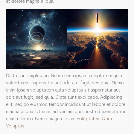
et dolore magna aliqua.
Dicta sunt explicabo. Nemo enim ipsam voluptatem quia
voluptas sit aspernatur aut odit aut fugit, sed quia. Nemo
enim ipsam voluptatem quia voluptas sit aspernatur aut
odit aut fugit, sed quia. Dicta sunt explicabo. Adipiscing
elit, sed do eiusmod tempor incididunt ut labore et dolore
magna aliqua. Ut enim ad veniam quis nostrud exercitation
enim ullamco. Nemo magna ipsam
Voluptatem Quia
Voluptas.