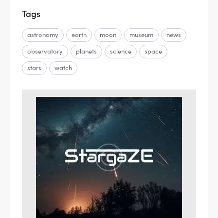
Tags
astronomy
earth
moon
museum
news
observatory
planets
science
space
stars
watch