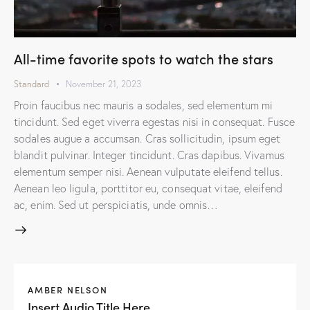
All-time favorite spots to watch the stars
Standard
November 21, 2023
Proin faucibus nec mauris a sodales, sed elementum mi
tincidunt. Sed eget viverra egestas nisi in consequat. Fusce
sodales augue a accumsan. Cras sollicitudin, ipsum eget
blandit pulvinar. Integer tincidunt. Cras dapibus. Vivamus
elementum semper nisi. Aenean vulputate eleifend tellus.
Aenean leo ligula, porttitor eu, consequat vitae, eleifend
ac, enim. Sed ut perspiciatis, unde omnis…
AMBER NELSON
Insert Audio Title Here