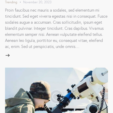
Trending
November 20, 2023
Proin faucibus nec mauris a sodales, sed elementum mi
tincidunt. Sed eget viverra egestas nisi in consequat. Fusce
sodales augue a accumsan. Cras sollicitudin, ipsum eget
blandit pulvinar. Integer tincidunt. Cras dapibus. Vivamus
elementum semper nisi. Aenean vulputate eleifend tellus.
Aenean leo ligula, porttitor eu, consequat vitae, eleifend
ac, enim. Sed ut perspiciatis, unde omnis…