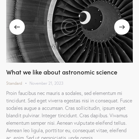
What we like about astronomic science
Standard
November 21, 2023
Proin faucibus nec mauris a sodales, sed elementum mi
tincidunt. Sed eget viverra egestas nisi in consequat. Fusce
sodales augue a accumsan. Cras sollicitudin, ipsum eget
blandit pulvinar. Integer tincidunt. Cras dapibus. Vivamus
elementum semper nisi. Aenean vulputate eleifend tellus.
Aenean leo ligula, porttitor eu, consequat vitae, eleifend
ac, enim. Sed ut perspiciatis, unde omnis…