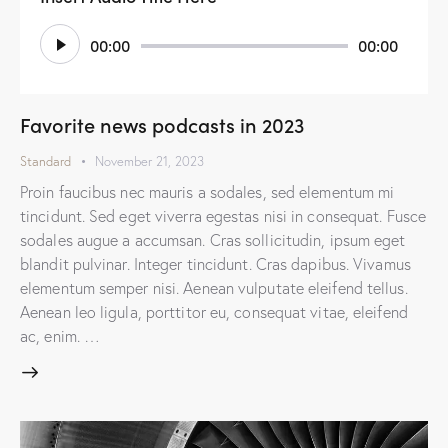
Audio
00:00
00:00
Player
Favorite news podcasts in 2023
Standard
November 21, 2023
Proin faucibus nec mauris a sodales, sed elementum mi
tincidunt. Sed eget viverra egestas nisi in consequat. Fusce
sodales augue a accumsan. Cras sollicitudin, ipsum eget
blandit pulvinar. Integer tincidunt. Cras dapibus. Vivamus
elementum semper nisi. Aenean vulputate eleifend tellus.
Aenean leo ligula, porttitor eu, consequat vitae, eleifend
ac, enim. …