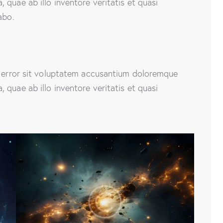
quae ab illo inventore veritatis et quasi
abo.
s error sit voluptatem accusantium doloremque
quae ab illo inventore veritatis et quasi