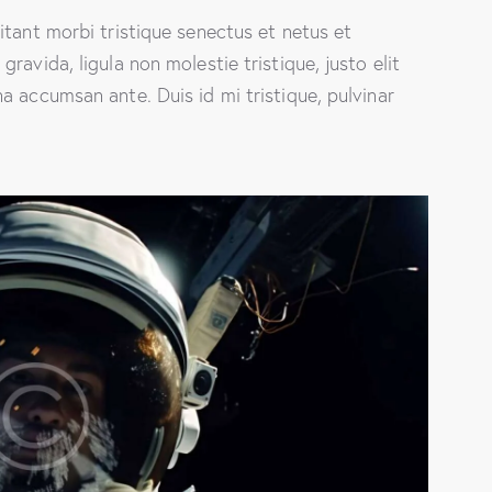
itant morbi tristique senectus et netus et
ravida, ligula non molestie tristique, justo elit
a accumsan ante. Duis id mi tristique, pulvinar