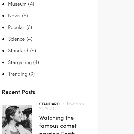
Museum
(4)
News
(6)
Popular
(6)
Science
(4)
Standard
(6)
Stargazing
(4)
Trending
(9)
Recent Posts
STANDARD
November
21, 2023
Watching the
famous comet
passing Earth