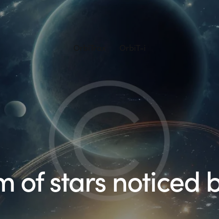
OrbiTrax
OrbiT-i
m of stars noticed