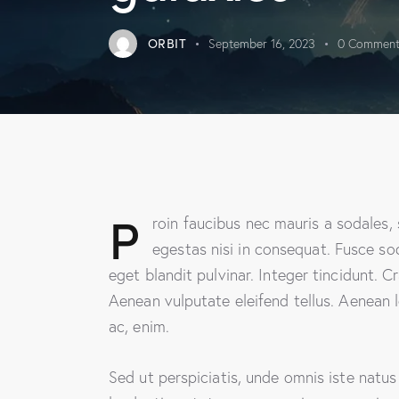
ORBIT
September 16, 2023
0
Comment
P
roin faucibus nec mauris a sodales,
egestas nisi in consequat. Fusce so
eget blandit pulvinar. Integer tincidunt.
Aenean vulputate eleifend tellus. Aenean le
ac, enim.
Sed ut perspiciatis, unde omnis iste natu