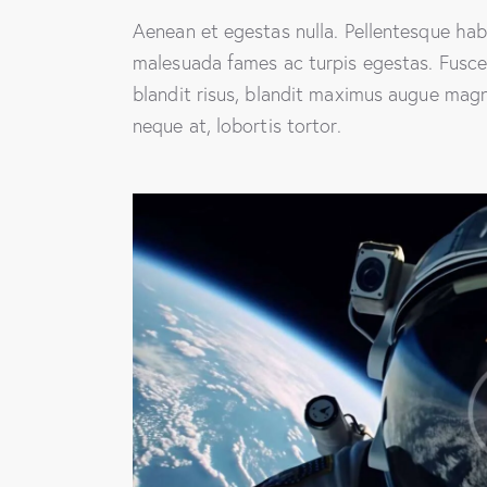
Aenean et egestas nulla. Pellentesque hab
malesuada fames ac turpis egestas. Fusce g
blandit risus, blandit maximus augue magn
neque at, lobortis tortor.