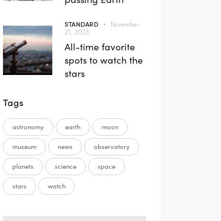
STANDARD
November
21, 2023
All-time favorite
spots to watch the
stars
Tags
astronomy
earth
moon
museum
news
observatory
planets
science
space
stars
watch