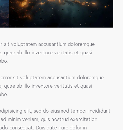
rror sit voluptatem accusantium doloremque
quae ab illo inventore veritatis et quasi
abo.
s error sit voluptatem accusantium doloremque
quae ab illo inventore veritatis et quasi
abo.
dipisicing elit, sed do eiusmod tempor incididunt
 ad minim veniam, quis nostrud exercitation
odo consequat. Duis aute irure dolor in