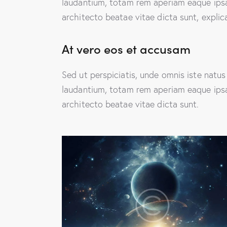
laudantium, totam rem aperiam eaque ipsa, 
architecto beatae vitae dicta sunt, explic
At vero eos et accusam
Sed ut perspiciatis, unde omnis iste natu
laudantium, totam rem aperiam eaque ipsa, 
architecto beatae vitae dicta sunt.