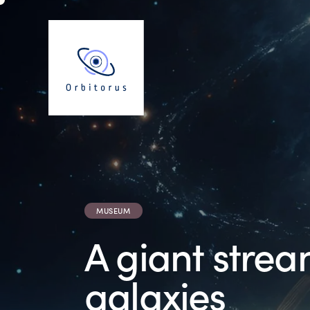
MUSEUM
A giant strea
galaxies