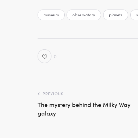
museum
observatory
planets
s
0
PREVIOUS
The mystery behind the Milky Way
galaxy